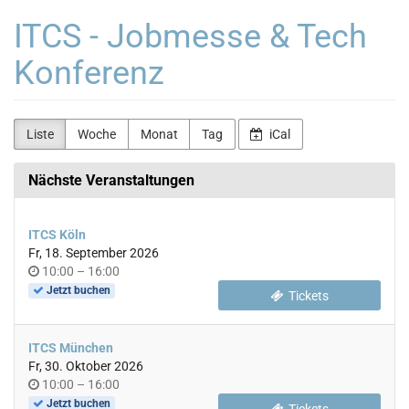
Zum
ITCS - Jobmesse & Tech
Haupt-
Inhalt
Konferenz
springen
Liste
Woche
Monat
Tag
iCal
Nächste Veranstaltungen
ITCS Köln
Fr, 18. September 2026
Uhrzeit
bis
10:00
–
16:00
Jetzt buchen
Tickets
ITCS München
Fr, 30. Oktober 2026
Uhrzeit
bis
10:00
–
16:00
Jetzt buchen