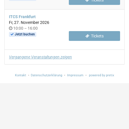
Tickets
ITCS Frankfurt
Fr, 27. November 2026
Uhrzeit
bis
10:00
–
16:00
Jetzt buchen
Tickets
Vergangene Veranstaltungen zeigen
Kontakt
Datenschutzerklärung
Impressum
powered by pretix